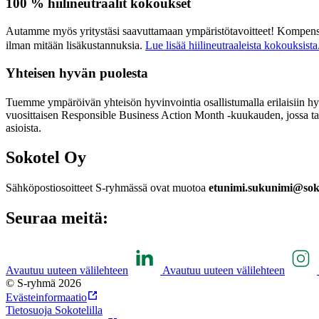
100 % hiilineutraalit kokoukset
Autamme myös yritystäsi saavuttamaan ympäristötavoitteet! Kompensoim
ilman mitään lisäkustannuksia.
Lue lisää hiilineutraaleista kokouksista
Yhteisen hyvän puolesta
Tuemme ympäröivän yhteisön hyvinvointia osallistumalla erilaisiin h
vuosittaisen Responsible Business Action Month -kuukauden, jossa tavo
asioista.
Sokotel Oy
Sähköpostiosoitteet S-ryhmässä ovat muotoa
etunimi.sukunimi@sok.
Seuraa meitä:
Avautuu uuteen välilehteen
Avautuu uuteen välilehteen
© S-ryhmä 2026
Evästeinformaatio
Tietosuoja Sokotelilla