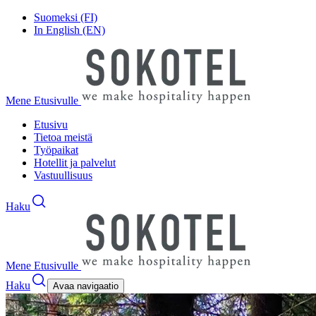
Suomeksi (FI)
In English (EN)
Mene Etusivulle
Etusivu
Tietoa meistä
Työpaikat
Hotellit ja palvelut
Vastuullisuus
Haku
Mene Etusivulle
Haku
Avaa navigaatio