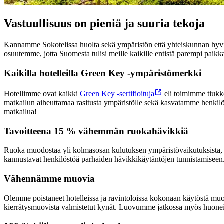
Vastuullisuus on pieniä ja suuria tekoja
Kannamme Sokotelissa huolta sekä ympäristön että yhteiskunnan hyv
osuutemme, jotta Suomesta tulisi meille kaikille entistä parempi paikka
Kaikilla hotelleilla Green Key -ympäristömerkki
Hotellimme ovat kaikki
Green Key -sertifioituja
eli toimimme tiukk
matkailun aiheuttamaa rasitusta ympäristölle sekä kasvatamme henkilö
matkailua!
Tavoitteena 15 % vähemmän ruokahävikkiä
Ruoka muodostaa yli kolmasosan kulutuksen ympäristövaikutuksista, jo
kannustavat henkilöstöä parhaiden hävikkikäytäntöjen tunnistamiseen
Vähennämme muovia
Olemme poistaneet hotelleissa ja ravintoloissa kokonaan käytöstä muovi
kierrätysmuovista valmistetut kynät. Luovumme jatkossa myös huoneiss