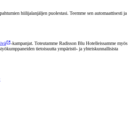
htumien hiilijalanjäljen puolestasi. Teemme sen automaattisesti ja
ivä
-kampanjat. Toteutamme Radisson Blu Hotelleissamme myös
työkumppaneiden tietoisuutta ympäristö- ja yhteiskunnallisista
t