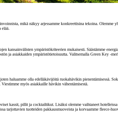
invoinnista, mikä näkyy arjessamme konkreettisina tekoina. Olemme y
 elää.
ojen kansainvälisten ympäristökriteerien mukaisesti. Säästämme energ
stön ja asiakkaiden ympäristötietoisuutta. Valitsemalla Green Key -merk
ten haluamme olla edelläkävijöitä ruokahävikin pienentämisessä. Sokot
. Viestimme myös asiakkaille hävikin vähentämisestä.
set kassit, pillit ja cocktailtikut. Lisäksi olemme vaihtaneet hotelleis
a tarjottavien tuotteiden pakkausmuoveista ja korvaamme fleece-huovat