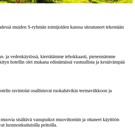
hdessä muiden S-ryhmän toimijoiden kanssa sitoutuneet tekemään
ian- ja vedenkäytössä, kierrätämme tehokkaasti, pienennämme
ityn hotellin olet mukana edistämässä vastuullista ja kestävämpää
elin ravintolat osallistuvat ruokahävikin teemaviikkoon ja
sa muovia sisältävä vanupuikot muovittomiin ja ottaneet käyttöön
 luonnonkuituisilla peitoilla.