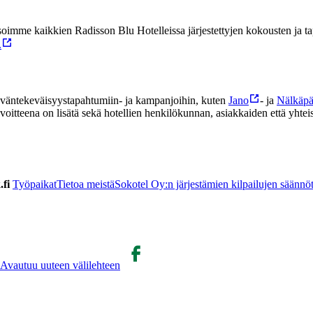
me kaikkien Radisson Blu Hotelleissa järjestettyjen kokousten ja tapa
.
yväntekeväisyystapahtumiin- ja kampanjoihin, kuten
Jano
- ja
Nälkäpä
itteena on lisätä sekä hotellien henkilökunnan, asiakkaiden että yhteis
fi
Työpaikat
Tietoa meistä
Sokotel Oy:n järjestämien kilpailujen säännö
Avautuu uuteen välilehteen